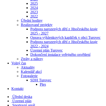
2025
2024
2023
2022
Úřední hodiny
Realizované projekty
Podpora narozených dětí z Jihočeského kraje
2025 - 2027
Oprava výklenkových kapliček v obci Turovec
Podpora narozených dětí z Jihočeského kraje
2022 - 2024
Územní plán Turovec
Dokončení instalace veřejného osvětlení
Ztráty a nálezy
Volný čas
Aktuality
Kalendář akcí
Fotogalerie
SDH Turovec
Ples
Kontakt
Úřední deska
Územní plán
Sportovní areál