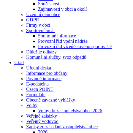
Současnost
Zajímavosti v obci a okolí
Územní plán obce
GDPR
Firmy v obci
Sportovní areál
Souhrnné informace
Provozní řád vodní nádrže
Provozní řád víceúčelového sportoviště
Důležité odkazy
Komunální služby, svoz odpadů
Úřad
Úřední deska
Informace pro občany
Povinné informace
E-podatelna
Czech POINT
Formuláře
Obecně závazné vyhlášky
Volby
Volby do zastupitelstva obce 2026
Veřejné zakázky
Veřejný vodovod
Zápisy ze zasedání zastupitelstva obce
2026