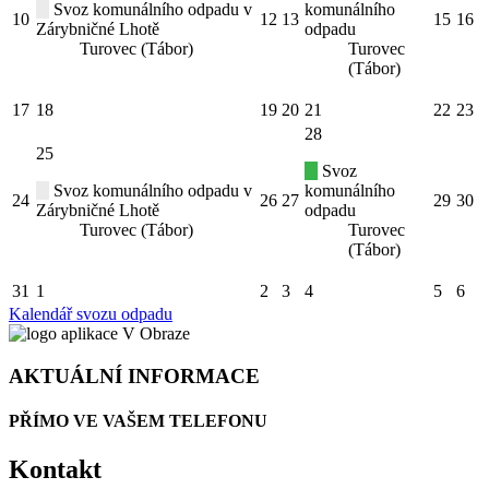
Svoz komunálního odpadu v
komunálního
10
12
13
15
16
Zárybničné Lhotě
odpadu
Turovec (Tábor)
Turovec
(Tábor)
17
18
19
20
21
22
23
28
25
Svoz
Svoz komunálního odpadu v
komunálního
24
26
27
29
30
Zárybničné Lhotě
odpadu
Turovec (Tábor)
Turovec
(Tábor)
31
1
2
3
4
5
6
Kalendář svozu odpadu
AKTUÁLNÍ INFORMACE
PŘÍMO VE VAŠEM TELEFONU
Kontakt