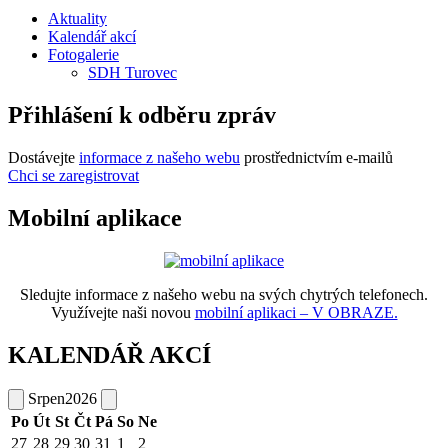
Aktuality
Kalendář akcí
Fotogalerie
SDH Turovec
Přihlášení k odběru zpráv
Dostávejte
informace z našeho webu
prostřednictvím e-mailů
Chci se zaregistrovat
Mobilní aplikace
Sledujte informace z našeho webu na svých chytrých telefonech.
Využívejte naši novou
mobilní aplikaci – V OBRAZE.
KALENDÁŘ AKCÍ
Srpen
2026
Po
Út
St
Čt
Pá
So
Ne
27
28
29
30
31
1
2