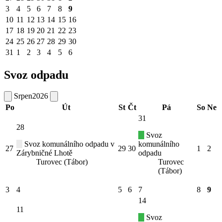
3
4
5
6
7
8
9
10
11
12
13
14
15
16
17
18
19
20
21
22
23
24
25
26
27
28
29
30
31
1
2
3
4
5
6
Svoz odpadu
Srpen
2026
Po
Út
St
Čt
Pá
So
Ne
31
28
Svoz
Svoz komunálního odpadu v
komunálního
27
29
30
1
2
Zárybničné Lhotě
odpadu
Turovec (Tábor)
Turovec
(Tábor)
3
4
5
6
7
8
9
14
11
Svoz