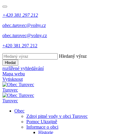
+420 381 297 212
obec.turovec@volny.cz
obec.turovec@volny.cz
+420 381 297 212
Hledaný výraz
Hledat
rozšířené vyhledávání
Mapa webu
Vytisknout
Turovec
Turovec
Obec
Zdroj pitné vody v obci Turovec
Pomoc Ukrajině
Informace o obci
Historie