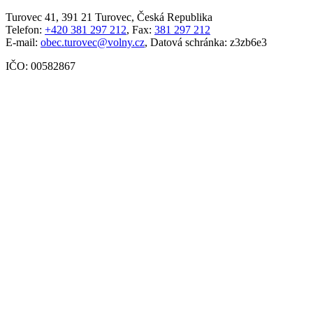
Turovec 41, 391 21 Turovec, Česká Republika
Telefon:
+420 381 297 212
, Fax:
381 297 212
E-mail:
obec.turovec@volny.cz
, Datová schránka: z3zb6e3
IČO: 00582867