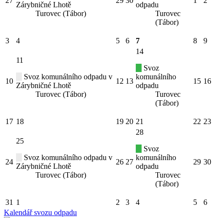
27
29
30
1
2
Zárybničné Lhotě
odpadu
Turovec (Tábor)
Turovec
(Tábor)
3
4
5
6
7
8
9
14
11
Svoz
Svoz komunálního odpadu v
komunálního
10
12
13
15
16
Zárybničné Lhotě
odpadu
Turovec (Tábor)
Turovec
(Tábor)
17
18
19
20
21
22
23
28
25
Svoz
Svoz komunálního odpadu v
komunálního
24
26
27
29
30
Zárybničné Lhotě
odpadu
Turovec (Tábor)
Turovec
(Tábor)
31
1
2
3
4
5
6
Kalendář svozu odpadu