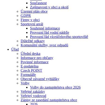
Současnost
Zajímavosti v obci a okolí
Územní plán obce
GDPR
Firmy v obci
Sportovní areál
Souhrnné informace
Provozní řád vodní nádrže
Provozní řád víceúčelového sportoviště
Důležité odkazy
Komunální služby, svoz odpadů
Úřad
Úřední deska
Informace pro občany
Povinné informace
E-podatelna
Czech POINT
Formuláře
Obecně závazné vyhlášky
Volby
Volby do zastupitelstva obce 2026
Veřejné zakázky
Veřejný vodovod
Zápisy ze zasedání zastupitelstva obce
2026