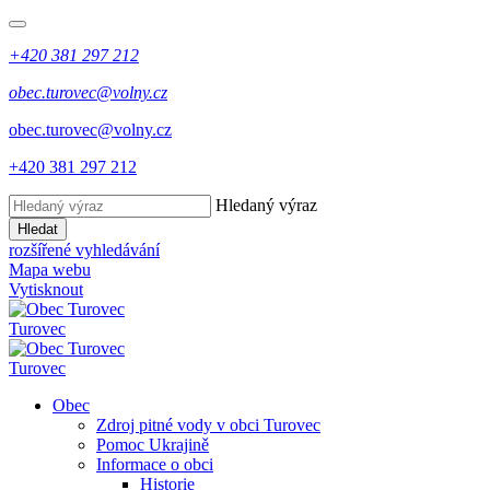
+420 381 297 212
obec.turovec@volny.cz
obec.turovec@volny.cz
+420 381 297 212
Hledaný výraz
Hledat
rozšířené vyhledávání
Mapa webu
Vytisknout
Turovec
Turovec
Obec
Zdroj pitné vody v obci Turovec
Pomoc Ukrajině
Informace o obci
Historie