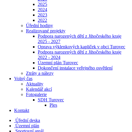
2025
2024
2023
2022
Úřední hodiny
Realizované projekty
Podpora narozených dětí z Jihočeského kraje
2025 - 2027
Oprava výklenkových kapliček v obci Turovec
Podpora narozených dětí z Jihočeského kraje
2022 - 2024
Územní plán Turovec
Dokončení instalace veřejného osvětlení
Ztráty a nálezy
Volný čas
Aktuality
Kalendář akcí
Fotogalerie
SDH Turovec
Ples
Kontakt
Úřední deska
Územní plán
Sportovní areál