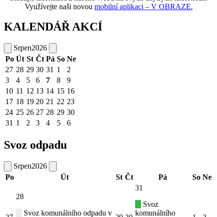
Využívejte naši novou
mobilní aplikaci – V OBRAZE.
KALENDÁŘ AKCÍ
Srpen
2026
Po
Út
St
Čt
Pá
So
Ne
27
28
29
30
31
1
2
3
4
5
6
7
8
9
10
11
12
13
14
15
16
17
18
19
20
21
22
23
24
25
26
27
28
29
30
31
1
2
3
4
5
6
Svoz odpadu
Srpen
2026
Po
Út
St
Čt
Pá
So
Ne
31
28
Svoz
Svoz komunálního odpadu v
komunálního