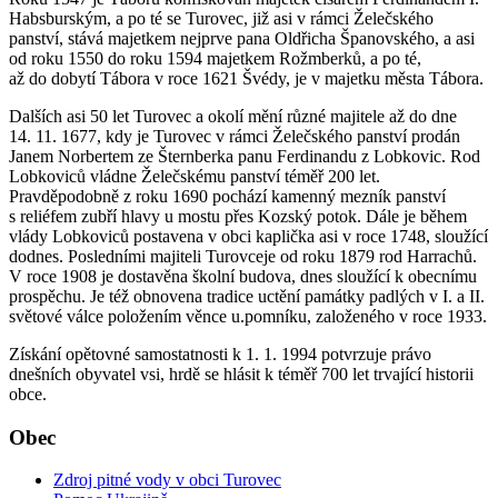
Habsburským, a po té se Turovec, již asi v rámci Želečského
panství, stává majetkem nejprve pana Oldřicha Španovského, a asi
od roku 1550 do roku 1594 majetkem Rožmberků, a po té,
až do dobytí Tábora v roce 1621 Švédy, je v majetku města Tábora.
Dalších asi 50 let Turovec a okolí mění různé majitele až do dne
14. 11. 1677, kdy je Turovec v rámci Želečského panství prodán
Janem Norbertem ze Šternberka panu Ferdinandu z Lobkovic. Rod
Lobkoviců vládne Želečskému panství téměř 200 let.
Pravděpodobně z roku 1690 pochází kamenný mezník panství
s reliéfem zubří hlavy u mostu přes Kozský potok. Dále je během
vlády Lobkoviců postavena v obci kaplička asi v roce 1748, sloužící
dodnes. Posledními majiteli Turovceje od roku 1879 rod Harrachů.
V roce 1908 je dostavěna školní budova, dnes sloužící k obecnímu
prospěchu. Je též obnovena tradice uctění památky padlých v I. a II.
světové válce položením věnce u.pomníku, založeného v roce 1933.
Získání opětovné samostatnosti k 1. 1. 1994 potvrzuje právo
dnešních obyvatel vsi, hrdě se hlásit k téměř 700 let trvající historii
obce.
Obec
Zdroj pitné vody v obci Turovec