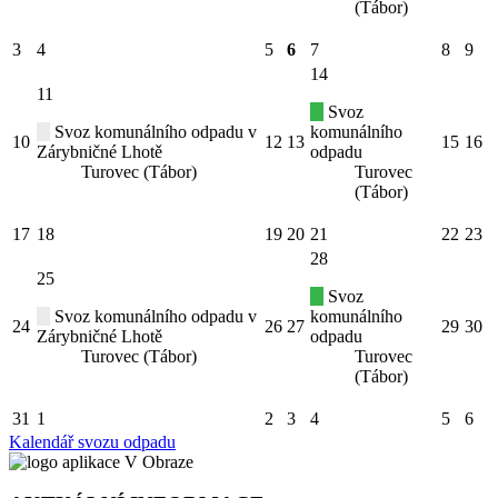
(Tábor)
3
4
5
6
7
8
9
14
11
Svoz
Svoz komunálního odpadu v
komunálního
10
12
13
15
16
Zárybničné Lhotě
odpadu
Turovec (Tábor)
Turovec
(Tábor)
17
18
19
20
21
22
23
28
25
Svoz
Svoz komunálního odpadu v
komunálního
24
26
27
29
30
Zárybničné Lhotě
odpadu
Turovec (Tábor)
Turovec
(Tábor)
31
1
2
3
4
5
6
Kalendář svozu odpadu