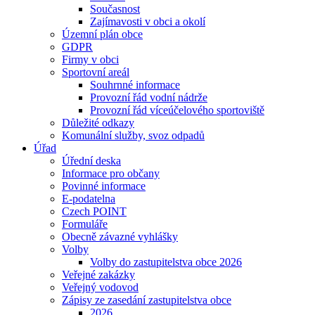
Současnost
Zajímavosti v obci a okolí
Územní plán obce
GDPR
Firmy v obci
Sportovní areál
Souhrnné informace
Provozní řád vodní nádrže
Provozní řád víceúčelového sportoviště
Důležité odkazy
Komunální služby, svoz odpadů
Úřad
Úřední deska
Informace pro občany
Povinné informace
E-podatelna
Czech POINT
Formuláře
Obecně závazné vyhlášky
Volby
Volby do zastupitelstva obce 2026
Veřejné zakázky
Veřejný vodovod
Zápisy ze zasedání zastupitelstva obce
2026