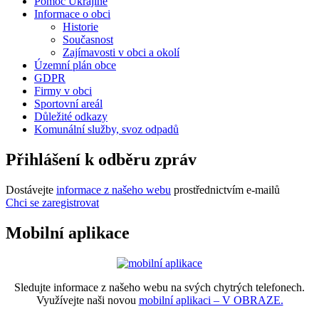
Pomoc Ukrajině
Informace o obci
Historie
Současnost
Zajímavosti v obci a okolí
Územní plán obce
GDPR
Firmy v obci
Sportovní areál
Důležité odkazy
Komunální služby, svoz odpadů
Přihlášení k odběru zpráv
Dostávejte
informace z našeho webu
prostřednictvím e-mailů
Chci se zaregistrovat
Mobilní aplikace
Sledujte informace z našeho webu na svých chytrých telefonech.
Využívejte naši novou
mobilní aplikaci – V OBRAZE.