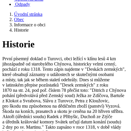
Odpady
Úvodní stránka
Obec
Informace o obci
Historie
Historie
První písemný doklad o Turovci, obci ležící v klínu lesů
4 km
jihozápadně od starobylého Chýnova, historicky velmi cenný,
pochází z roku 1318. Tento zápis najdeme v "Deskách zemských",
které obsahují záznamy o událostech se skutečnými osobami
a místy, tak jak se během staletí odehrály. Dnes si můžeme
v latinském přepise pozůstatků "Desek zemských" z roku
1870 na str. 24, pod poř. číslem 78 přečíst toto: "Ditrich z Chýnova
pohání (předvolává před Zemský soud) Ježka ze Zdíčova, Bartuše
z Klokot a Svrabova, Slávu z Turovce, Petra z Kloužovic,
pro škodu mu způsobenou na dědičném zboží (panství) Vyzová.
Škoda na koních, prasatech a skotu je ceněna na 20 hřiven stříbra.
Aktoři (úředníci soudu) Radek z Přibyšic, Duchoň ze Ztýče
a úředník královské komory Svátek určují datum konání (soudu)
2 dny po sv. Martinu." Takto zapsáno v roce 1318, v době vlády