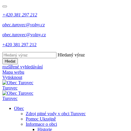
+420 381 297 212
obec.turovec@volny.cz
obec.turovec@volny.cz
+420 381 297 212
Hledaný výraz
Hledat
rozšířené vyhledávání
Mapa webu
Vytisknout
Turovec
Turovec
Obec
Zdroj pitné vody v obci Turovec
Pomoc Ukrajině
Informace o obci
Historie