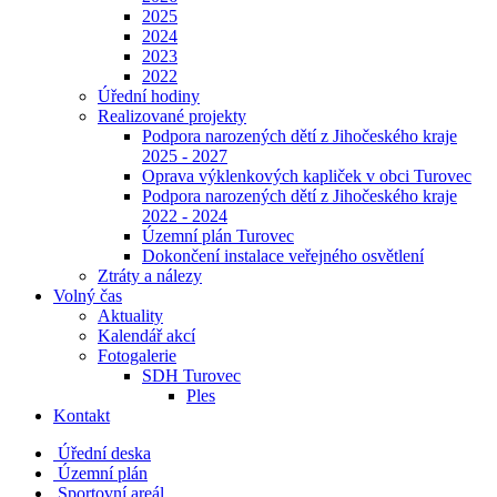
2025
2024
2023
2022
Úřední hodiny
Realizované projekty
Podpora narozených dětí z Jihočeského kraje
2025 - 2027
Oprava výklenkových kapliček v obci Turovec
Podpora narozených dětí z Jihočeského kraje
2022 - 2024
Územní plán Turovec
Dokončení instalace veřejného osvětlení
Ztráty a nálezy
Volný čas
Aktuality
Kalendář akcí
Fotogalerie
SDH Turovec
Ples
Kontakt
Úřední deska
Územní plán
Sportovní areál