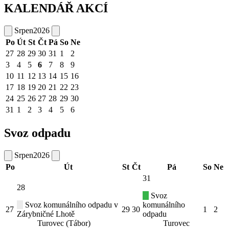
KALENDÁŘ AKCÍ
Srpen
2026
Po
Út
St
Čt
Pá
So
Ne
27
28
29
30
31
1
2
3
4
5
6
7
8
9
10
11
12
13
14
15
16
17
18
19
20
21
22
23
24
25
26
27
28
29
30
31
1
2
3
4
5
6
Svoz odpadu
Srpen
2026
Po
Út
St
Čt
Pá
So
Ne
31
28
Svoz
Svoz komunálního odpadu v
komunálního
27
29
30
1
2
Zárybničné Lhotě
odpadu
Turovec (Tábor)
Turovec