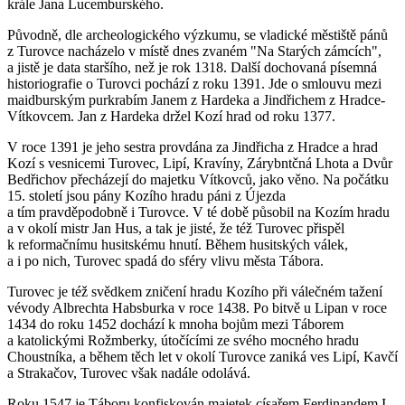
krále Jana Lucemburského.
Původně, dle archeologického výzkumu, se vladické městiště pánů
z Turovce nacházelo v místě dnes zvaném "Na Starých zámcích",
a jistě je data staršího, než je rok 1318. Další dochovaná písemná
historiografie o Turovci pochází z roku 1391. Jde o smlouvu mezi
maidburským purkrabím Janem z Hardeka a Jindřichem z Hradce-
Vítkovcem. Jan z Hardeka držel Kozí hrad od roku 1377.
V roce 1391 je jeho sestra provdána za Jindřicha z Hradce a hrad
Kozí s vesnicemi Turovec, Lipí, Kravíny, Zárybntčná Lhota a Dvůr
Bedřichov přecházejí do majetku Vítkovců, jako věno. Na počátku
15. století jsou pány Kozího hradu páni z Újezda
a tím pravděpodobně i Turovce. V té době působil na Kozím hradu
a v okolí mistr Jan Hus, a tak je jisté, že též Turovec přispěl
k reformačnímu husitskému hnutí. Během husitských válek,
a i po nich, Turovec spadá do sféry vlivu města Tábora.
Turovec je též svědkem zničení hradu Kozího při válečném tažení
vévody Albrechta Habsburka v roce 1438. Po bitvě u Lipan v roce
1434 do roku 1452 dochází k mnoha bojům mezi Táborem
a katolickými Rožmberky, útočícími ze svého mocného hradu
Choustníka, a během těch let v okolí Turovce zaniká ves Lipí, Kavčí
a Strakačov, Turovec však nadále odolává.
Roku 1547 je Táboru konfiskován majetek císařem Ferdinandem I.