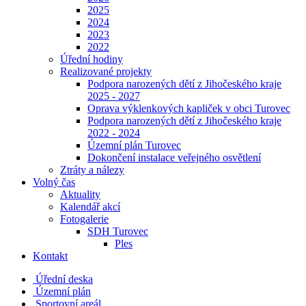
2025
2024
2023
2022
Úřední hodiny
Realizované projekty
Podpora narozených dětí z Jihočeského kraje
2025 - 2027
Oprava výklenkových kapliček v obci Turovec
Podpora narozených dětí z Jihočeského kraje
2022 - 2024
Územní plán Turovec
Dokončení instalace veřejného osvětlení
Ztráty a nálezy
Volný čas
Aktuality
Kalendář akcí
Fotogalerie
SDH Turovec
Ples
Kontakt
Úřední deska
Územní plán
Sportovní areál