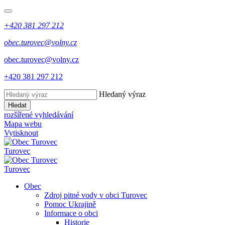
+420 381 297 212
obec.turovec@volny.cz
obec.turovec@volny.cz
+420 381 297 212
Hledaný výraz
Hledat
rozšířené vyhledávání
Mapa webu
Vytisknout
Turovec
Turovec
Obec
Zdroj pitné vody v obci Turovec
Pomoc Ukrajině
Informace o obci
Historie