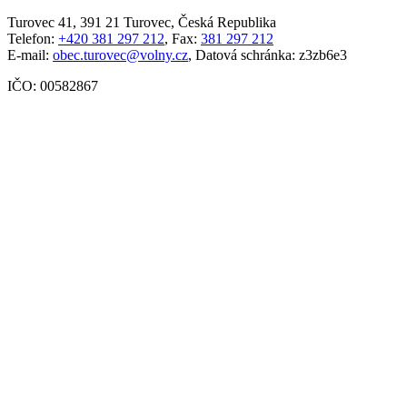
Turovec 41, 391 21 Turovec, Česká Republika
Telefon:
+420 381 297 212
, Fax:
381 297 212
E-mail:
obec.turovec@volny.cz
, Datová schránka: z3zb6e3
IČO: 00582867