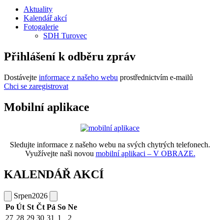
Aktuality
Kalendář akcí
Fotogalerie
SDH Turovec
Přihlášení k odběru zpráv
Dostávejte
informace z našeho webu
prostřednictvím e-mailů
Chci se zaregistrovat
Mobilní aplikace
Sledujte informace z našeho webu na svých chytrých telefonech.
Využívejte naši novou
mobilní aplikaci – V OBRAZE.
KALENDÁŘ AKCÍ
Srpen
2026
Po
Út
St
Čt
Pá
So
Ne
27
28
29
30
31
1
2