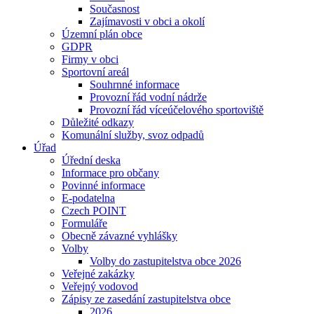
Současnost
Zajímavosti v obci a okolí
Územní plán obce
GDPR
Firmy v obci
Sportovní areál
Souhrnné informace
Provozní řád vodní nádrže
Provozní řád víceúčelového sportoviště
Důležité odkazy
Komunální služby, svoz odpadů
Úřad
Úřední deska
Informace pro občany
Povinné informace
E-podatelna
Czech POINT
Formuláře
Obecně závazné vyhlášky
Volby
Volby do zastupitelstva obce 2026
Veřejné zakázky
Veřejný vodovod
Zápisy ze zasedání zastupitelstva obce
2026