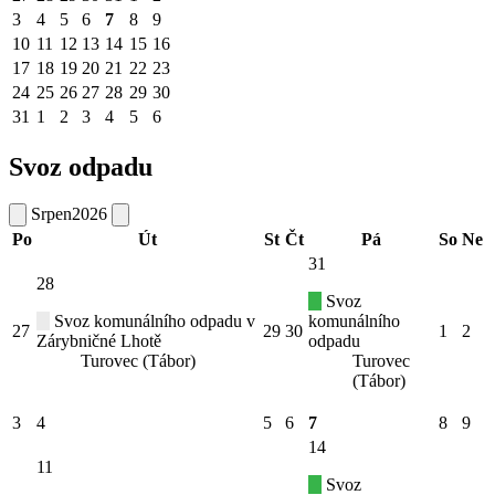
3
4
5
6
7
8
9
10
11
12
13
14
15
16
17
18
19
20
21
22
23
24
25
26
27
28
29
30
31
1
2
3
4
5
6
Svoz odpadu
Srpen
2026
Po
Út
St
Čt
Pá
So
Ne
31
28
Svoz
Svoz komunálního odpadu v
komunálního
27
29
30
1
2
Zárybničné Lhotě
odpadu
Turovec (Tábor)
Turovec
(Tábor)
3
4
5
6
7
8
9
14
11
Svoz