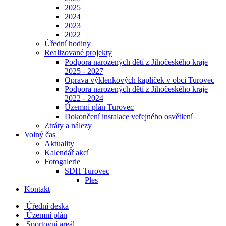
2025
2024
2023
2022
Úřední hodiny
Realizované projekty
Podpora narozených dětí z Jihočeského kraje
2025 - 2027
Oprava výklenkových kapliček v obci Turovec
Podpora narozených dětí z Jihočeského kraje
2022 - 2024
Územní plán Turovec
Dokončení instalace veřejného osvětlení
Ztráty a nálezy
Volný čas
Aktuality
Kalendář akcí
Fotogalerie
SDH Turovec
Ples
Kontakt
Úřední deska
Územní plán
Sportovní areál