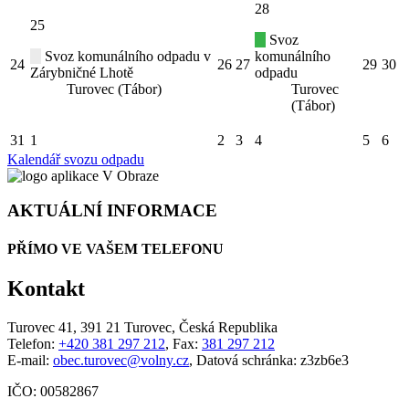
28
25
Svoz
Svoz komunálního odpadu v
komunálního
24
26
27
29
30
Zárybničné Lhotě
odpadu
Turovec (Tábor)
Turovec
(Tábor)
31
1
2
3
4
5
6
Kalendář svozu odpadu
AKTUÁLNÍ INFORMACE
PŘÍMO VE VAŠEM TELEFONU
Kontakt
Turovec 41, 391 21 Turovec, Česká Republika
Telefon:
+420 381 297 212
, Fax:
381 297 212
E-mail:
obec.turovec@volny.cz
, Datová schránka: z3zb6e3
IČO: 00582867