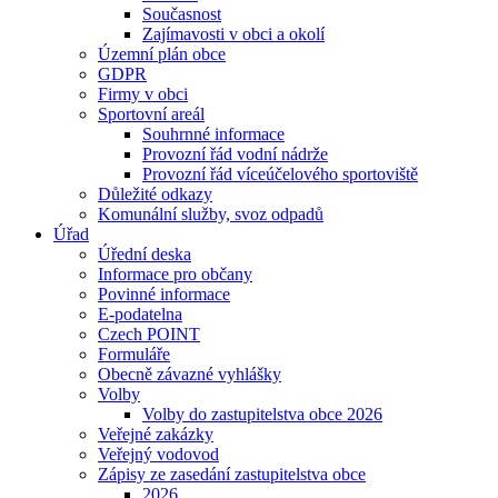
Současnost
Zajímavosti v obci a okolí
Územní plán obce
GDPR
Firmy v obci
Sportovní areál
Souhrnné informace
Provozní řád vodní nádrže
Provozní řád víceúčelového sportoviště
Důležité odkazy
Komunální služby, svoz odpadů
Úřad
Úřední deska
Informace pro občany
Povinné informace
E-podatelna
Czech POINT
Formuláře
Obecně závazné vyhlášky
Volby
Volby do zastupitelstva obce 2026
Veřejné zakázky
Veřejný vodovod
Zápisy ze zasedání zastupitelstva obce
2026