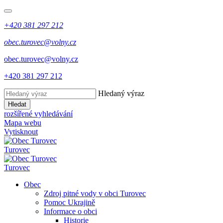
+420 381 297 212
obec.turovec@volny.cz
obec.turovec@volny.cz
+420 381 297 212
Hledaný výraz
Hledat
rozšířené vyhledávání
Mapa webu
Vytisknout
Turovec
Turovec
Obec
Zdroj pitné vody v obci Turovec
Pomoc Ukrajině
Informace o obci
Historie