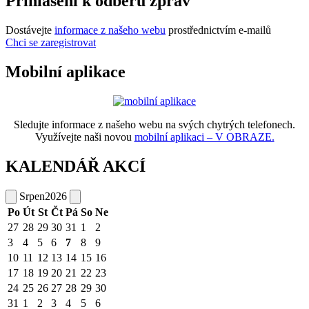
Přihlášení k odběru zpráv
Dostávejte
informace z našeho webu
prostřednictvím e-mailů
Chci se zaregistrovat
Mobilní aplikace
Sledujte informace z našeho webu na svých chytrých telefonech.
Využívejte naši novou
mobilní aplikaci – V OBRAZE.
KALENDÁŘ AKCÍ
Srpen
2026
Po
Út
St
Čt
Pá
So
Ne
27
28
29
30
31
1
2
3
4
5
6
7
8
9
10
11
12
13
14
15
16
17
18
19
20
21
22
23
24
25
26
27
28
29
30
31
1
2
3
4
5
6