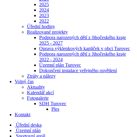
2025
2024
2023
2022
Úřední hodiny
Realizované projekty
Podpora narozených dětí z Jihočeského kraje
2025 - 2027
Oprava výklenkových kapliček v obci Turovec
Podpora narozených dětí z Jihočeského kraje
2022 - 2024
Územní plán Turovec
Dokončení instalace veřejného osvětlení
Ztráty a nálezy
Volný čas
Aktuality
Kalendář akcí
Fotogalerie
SDH Turovec
Ples
Kontakt
Úřední deska
Územní plán
Sportovní areál