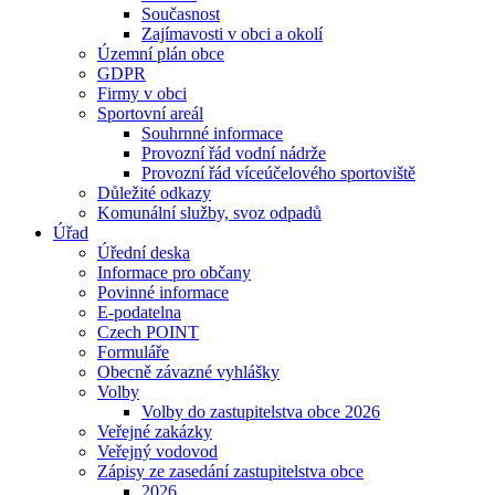
Současnost
Zajímavosti v obci a okolí
Územní plán obce
GDPR
Firmy v obci
Sportovní areál
Souhrnné informace
Provozní řád vodní nádrže
Provozní řád víceúčelového sportoviště
Důležité odkazy
Komunální služby, svoz odpadů
Úřad
Úřední deska
Informace pro občany
Povinné informace
E-podatelna
Czech POINT
Formuláře
Obecně závazné vyhlášky
Volby
Volby do zastupitelstva obce 2026
Veřejné zakázky
Veřejný vodovod
Zápisy ze zasedání zastupitelstva obce
2026