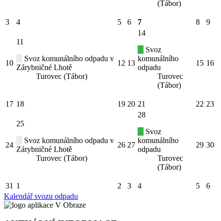
(Tábor)
3
4
5
6
7
8
9
14
11
Svoz
Svoz komunálního odpadu v
komunálního
10
12
13
15
16
Zárybničné Lhotě
odpadu
Turovec (Tábor)
Turovec
(Tábor)
17
18
19
20
21
22
23
28
25
Svoz
Svoz komunálního odpadu v
komunálního
24
26
27
29
30
Zárybničné Lhotě
odpadu
Turovec (Tábor)
Turovec
(Tábor)
31
1
2
3
4
5
6
Kalendář svozu odpadu