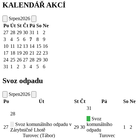
KALENDÁŘ AKCÍ
Srpen
2026
Po
Út
St
Čt
Pá
So
Ne
27
28
29
30
31
1
2
3
4
5
6
7
8
9
10
11
12
13
14
15
16
17
18
19
20
21
22
23
24
25
26
27
28
29
30
31
1
2
3
4
5
6
Svoz odpadu
Srpen
2026
Po
Út
St
Čt
Pá
So
Ne
31
28
Svoz
Svoz komunálního odpadu v
komunálního
27
29
30
1
2
Zárybničné Lhotě
odpadu
Turovec (Tábor)
Turovec