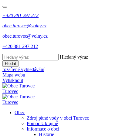
+420 381 297 212
obec.turovec@volny.cz
obec.turovec@volny.cz
+420 381 297 212
Hledaný výraz
Hledat
rozšířené vyhledávání
Mapa webu
Vytisknout
Turovec
Turovec
Obec
Zdroj pitné vody v obci Turovec
Pomoc Ukrajině
Informace o obci
Historie